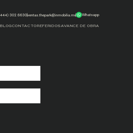
Whatsapp
(444) 302.6630
ventas.thepark@inmobilia.mx
S
BLOG
CONTACTO
REFERIDOS
AVANCE DE OBRA