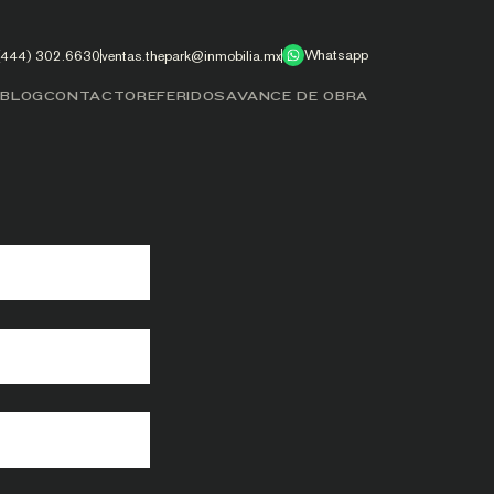
Whatsapp
(444) 302.6630
ventas.thepark@inmobilia.mx
S
BLOG
CONTACTO
REFERIDOS
AVANCE DE OBRA