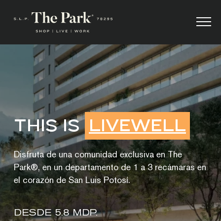
×
Antes de descargar el brochure, déjanos tus
datos:
Nombre
*
Apellido
*
THIS IS
LIVEWELL
Disfruta de una comunidad exclusiva en The
Correo
*
Park®, en un departamento de 1 a 3 recámaras en
el corazón de San Luis Potosí.
Número de teléfono
*
DESDE 5.8 MDP.