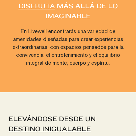
DISFRUTA
MÁS ALLÁ DE LO
IMAGINABLE
MODELO C5
En Livewell encontrarás una variedad de
Área total
amenidades diseñadas para crear experiencias
172.85 m² + 5.40 m² de terraza
extraordinarias, con espacios pensados para la
convivencia, el entretenimiento y el equilibrio
Niveles 16-17
integral de mente, cuerpo y espíritu.
COWORK OPEN INDOOR SPACE
APP ADMINISTRATOR
EVENT ROOM
POOL
Especificaciones:
3 Recámaras
3 Baños
Sala y comedor
Sala de TV
ELEVÁNDOSE DESDE UN
Cocina equipada abierta
DESTINO INIGUALABLE
Área de lavado