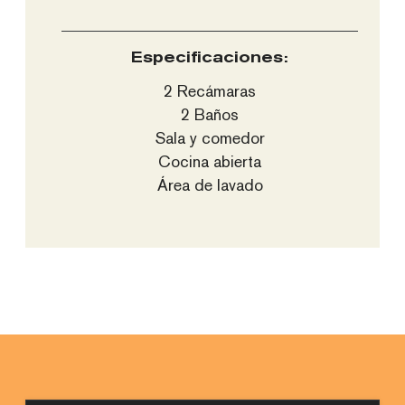
2 Recámaras
2 Recámaras
2 Baños
2 Baños
Especificaciones:
Sala y comedor
Sala y comedor
2 Recámaras
Recibidor
Cocina abierta
2 Baños
Cocina abierta
Área de lavado
Sala y comedor
Área de lavado
Cocina abierta
Área de lavado