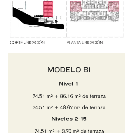
MODELO B1
MODELO B4
MODELO B3
Nivel 1
Área total
Área total
74.51 m² + 86.16 m² de terraza
87.35 m² + 3.35 m² de terraza
81.98 m² + 3.35 m² de terraza
74.51 m² + 48.67 m² de terraza
Niveles 10-19
Niveles 10-12
Niveles 2-15
74.51 m² + 3.70 m² de terraza
Especificaciones:
Especificaciones: