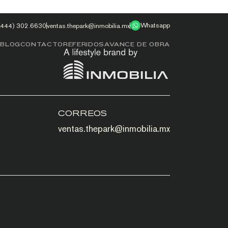
Whatsapp
(444) 302.6630
ventas.thepark@inmobilia.mx
S
BLOG
CONTACTO
REFERIDOS
AVANCE DE OBRA
CORREOS
ventas.thepark@inmobilia.mx