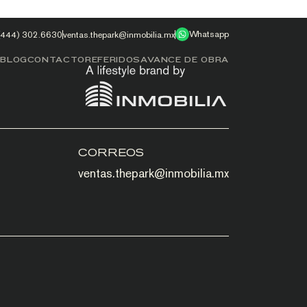
Whatsapp
(444) 302.6630
ventas.thepark@inmobilia.mx
S
BLOG
CONTACTO
REFERIDOS
AVANCE DE OBRA
CORREOS
ventas.thepark@inmobilia.mx