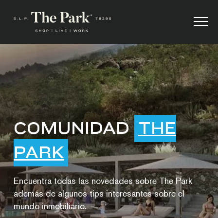
COMUNIDAD
THE
PARK
Encuentra todas las novedades sobre The Park
además de algunos tips interesantes sobre el
mundo inmobiliario.