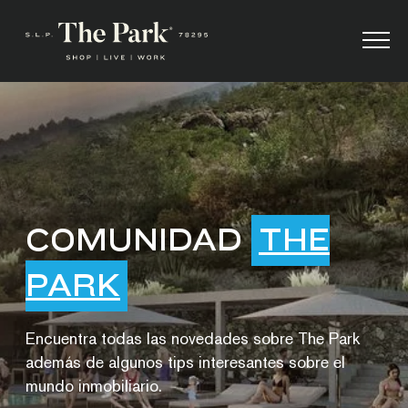
COMUNIDAD
THE
PARK
Encuentra todas las novedades sobre The Park
además de algunos tips interesantes sobre el
mundo inmobiliario.