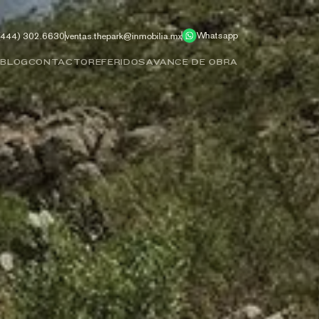
Whatsapp
(444) 302.6630
ventas.thepark@inmobilia.mx
S
BLOG
CONTACTO
REFERIDOS
AVANCE DE OBRA