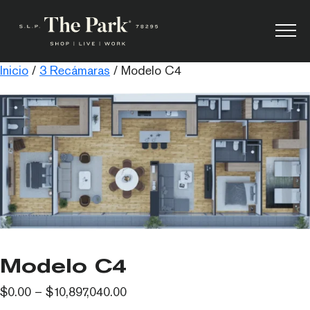
Inicio
/
3 Recámaras
/ Modelo C4
Modelo C4
$
0.00
–
$
10,897,040.00