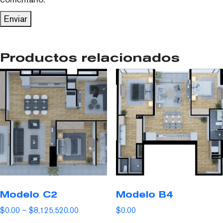
Productos relacionados
Modelo C2
Modelo B4
$
0.00
–
$
8,125,520.00
$
0.00