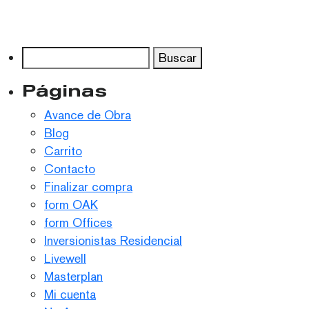
tiene
tiene
múltiples
múltip
variantes.
varian
Buscar:
Las
Las
opciones
opcio
Páginas
se
se
Avance de Obra
pueden
puede
Blog
elegir
elegir
Carrito
en
en
Contacto
la
la
Finalizar compra
página
págin
form OAK
de
de
form Offices
producto
produ
Inversionistas Residencial
Livewell
Masterplan
Mi cuenta